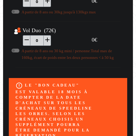
remove
add
0
€
0
A partir de 8 ans ou 30kg jusqu'à 130kgs max
Vol Duo (72€)
remove
add
0
€
0
A partir de 8 ans ou 30 kg mini / personne.Total max de
160kg, écart de poids entre les deux personnes < à 50 kg
error_outline
LE "BON CADEAU"
EST VALABLE 18 MOIS À
COMPTER DE LA DATE
D'ACHAT SUR TOUS LES
CRÉNEAUX DE SPEEDLINE
LES ORRES. SELON LES
CRÉNEAUX CHOISIS UN
SUPPLÉMENT POURRA
ÊTRE DEMANDÉ POUR LA
RÉSERVATION.