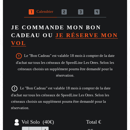
looks_one
looks_two
looks_3
looks_4
Calendrier
JE COMMANDE MON BON
CADEAU OU
JE RÉSERVE MON
VOL
error_outline
Le "Bon Cadeau" est valable 18 mois à compter de la date
d'achat sur tous les créneaux de SpeedLine Les Orres. Selon les
créneaux choisis un supplément pourra être demandé pour la
réservation.
error_outline
Le "Bon Cadeau" est valable 18 mois à compter de la date
d'achat sur tous les créneaux de SpeedLine Les Orres. Selon les
créneaux choisis un supplément pourra être demandé pour la
réservation.
Vol Solo (40€)
Total €