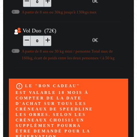
remove
add
0
€
0
A partir de 8 ans ou 30kg jusqu'à 130kgs max
Vol Duo (72€)
remove
add
0
€
0
A partir de 8 ans ou 30 kg mini / personne.Total max de
160kg, écart de poids entre les deux personnes < à 50 kg
error_outline
LE "BON CADEAU"
EST VALABLE 18 MOIS À
COMPTER DE LA DATE
D'ACHAT SUR TOUS LES
CRÉNEAUX DE SPEEDLINE
LES ORRES. SELON LES
CRÉNEAUX CHOISIS UN
SUPPLÉMENT POURRA
ÊTRE DEMANDÉ POUR LA
RÉSERVATION.