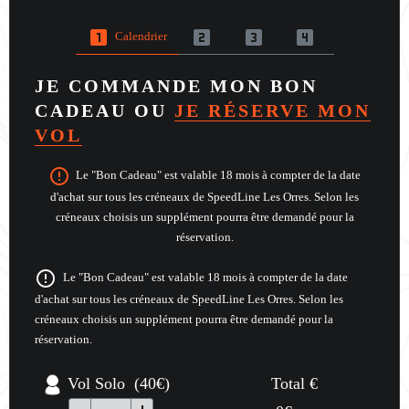
looks_one
looks_two
looks_3
looks_4
Calendrier
JE COMMANDE MON BON
CADEAU OU
JE RÉSERVE MON
VOL
error_outline
Le "Bon Cadeau" est valable 18 mois à compter de la date
d'achat sur tous les créneaux de SpeedLine Les Orres. Selon les
créneaux choisis un supplément pourra être demandé pour la
réservation.
error_outline
Le "Bon Cadeau" est valable 18 mois à compter de la date
d'achat sur tous les créneaux de SpeedLine Les Orres. Selon les
créneaux choisis un supplément pourra être demandé pour la
réservation.
Vol Solo (40€)
Total €