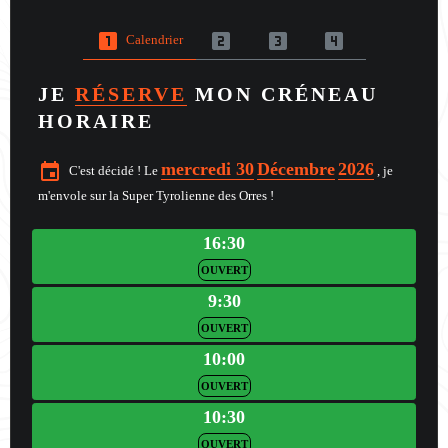
looks_one
looks_two
looks_3
looks_4
Calendrier
JE
RÉSERVE
MON CRÉNEAU
HORAIRE
mercredi 30
Décembre
2026
event
C'est décidé ! Le
, je
m'envole sur la Super Tyrolienne des Orres !
16:30
OUVERT
9:30
OUVERT
10:00
OUVERT
10:30
OUVERT