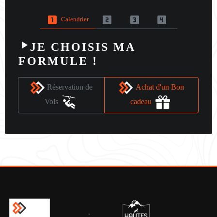
looks_one
looks_two
looks_3
looks_4
Calendrier
play_arrow
JE CHOISIS MA
FORMULE !
Réservation de
Achat d'un Bon
Vols
cadeau