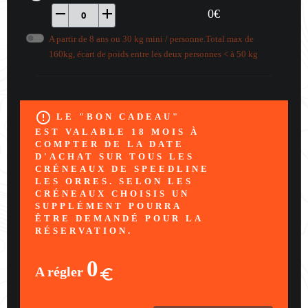
remove
add
0
€
0
A partir de 8 ans ou 30 kg mini / personne.Total max de
160kg, écart de poids entre les deux personnes < à 50 kg
error_outline
LE "BON CADEAU"
EST VALABLE 18 MOIS À
COMPTER DE LA DATE
D'ACHAT SUR TOUS LES
CRÉNEAUX DE SPEEDLINE
LES ORRES. SELON LES
CRÉNEAUX CHOISIS UN
SUPPLÉMENT POURRA
ÊTRE DEMANDÉ POUR LA
RÉSERVATION.
0
A régler
euro_symbol