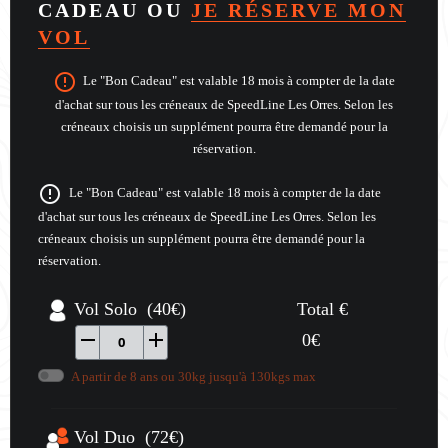
CADEAU OU
JE RÉSERVE MON
VOL
error_outline
Le "Bon Cadeau" est valable 18 mois à compter de la date
d'achat sur tous les créneaux de SpeedLine Les Orres. Selon les
créneaux choisis un supplément pourra être demandé pour la
réservation.
error_outline
Le "Bon Cadeau" est valable 18 mois à compter de la date
d'achat sur tous les créneaux de SpeedLine Les Orres. Selon les
créneaux choisis un supplément pourra être demandé pour la
réservation.
Vol Solo (40€)
Total €
remove
add
0
€
0
A partir de 8 ans ou 30kg jusqu'à 130kgs max
Vol Duo (72€)