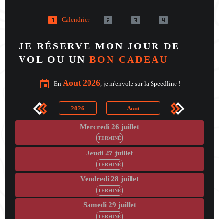
looks_one
looks_two
looks_3
looks_4
Calendrier
JE RÉSERVE MON JOUR DE
VOL OU UN
BON CADEAU
Aout
2026
event
En
, je m'envole sur la Speedline !
2026
Aout
Mercredi 26 juillet
TERMINÉ
Jeudi 27 juillet
TERMINÉ
Vendredi 28 juillet
TERMINÉ
Samedi 29 juillet
TERMINÉ