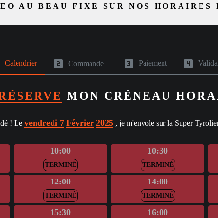
EO AU BEAU FIXE SUR NOS HORAIRES 
e
looks_two
looks_3
looks_4
Calendrier
Paiement
Valida
Commande
RÉSERVE
MON CRÉNEAU HORA
vendredi 7
Février
2025
idé ! Le
, je m'envole sur la Super Tyrolie
10:00
10:30
TERMINÉ
TERMINÉ
12:00
14:00
TERMINÉ
TERMINÉ
15:30
16:00