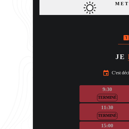
MET
looks_on
JE
event
C'est déc
9:30
TERMINÉ
11:30
TERMINÉ
15:00