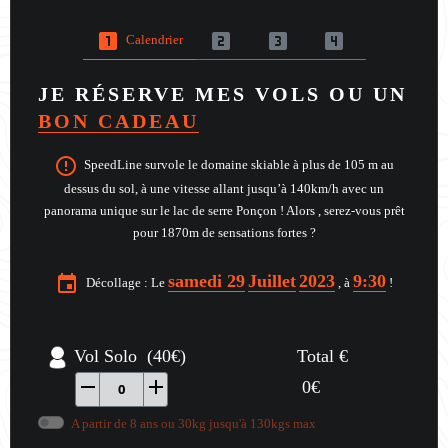
looks_one
looks_two
looks_3
looks_4
Calendrier
JE RÉSERVE MES VOLS OU UN
BON CADEAU
error_outline
SpeedLine survole le domaine skiable à plus de 105 m au
dessus du sol, à une vitesse allant jusqu’à 140km/h avec un
panorama unique sur le lac de serre Ponçon ! Alors , serez-vous prêt
pour 1870m de sensations fortes ?
samedi 29
Juillet
2023
9:30
event
Décollage : Le
, à
!
Vol Solo (40€)
Total €
remove
add
0
€
0
A partir de 8 ans ou 30kg jusqu'à 130kgs max