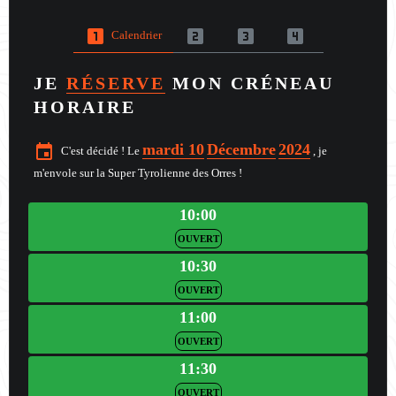
looks_one
looks_two
looks_3
looks_4
Calendrier
JE
RÉSERVE
MON CRÉNEAU
HORAIRE
mardi 10
Décembre
2024
event
C'est décidé ! Le
, je
m'envole sur la Super Tyrolienne des Orres !
10:00
OUVERT
10:30
OUVERT
11:00
OUVERT
11:30
OUVERT